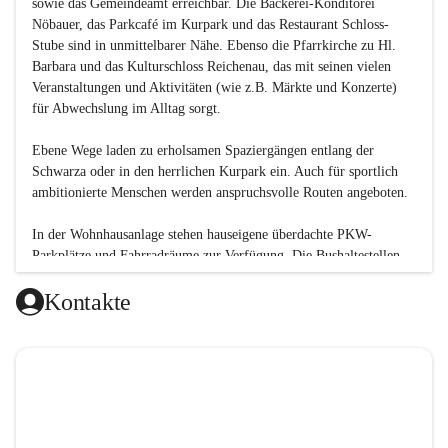
sowie das Gemeindeamt erreichbar. Die Bäckerei-Konditorei 
Nöbauer, das Parkcafé im Kurpark und das Restaurant Schloss-
Stube sind in unmittelbarer Nähe. Ebenso die Pfarrkirche zu Hl. 
Barbara und das Kulturschloss Reichenau, das mit seinen vielen 
Veranstaltungen und Aktivitäten (wie z.B. Märkte und Konzerte) 
für Abwechslung im Alltag sorgt.
Ebene Wege laden zu erholsamen Spaziergängen entlang der 
Schwarza oder in den herrlichen Kurpark ein. Auch für sportlich 
ambitionierte Menschen werden anspruchsvolle Routen angeboten.
In der Wohnhausanlage stehen hauseigene überdachte PKW-
Parkplätze und Fahrradräume zur Verfügung. Die Bushaltestellen 
der Retter-Linien sind in nur wenigen Gehminuten am 
Kontakte
Erlangerplatz erreichbar.
Unsere Angebote:
Aktiver Wochenplan:
Gedächtnistraining
Sesselgymnastik
Walkingrunde
Fitness für Senioren