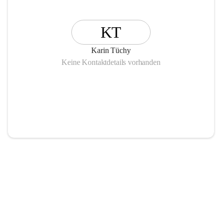
Gemeinsames Frühstück
Kaffee & Kuchen
KT
Basteln
Spielenachmittage
Karin Tüchy
Gemeinsames Singen
Keine Kontaktdetails vorhanden
Externe Angebote:
Fußpflege
Massage
Frisör
Freizeitangebote:
Theaterbesuche
Ausstellungen
Märkte
Museen