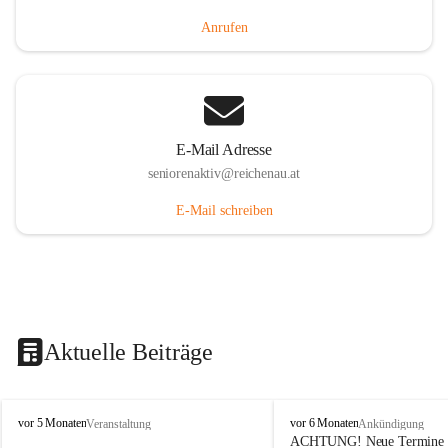
Anrufen
E-Mail Adresse
seniorenaktiv@reichenau.at
E-Mail schreiben
Aktuelle Beiträge
S
S
vor 5 Monaten
vor 6 Monaten
Veranstaltung
Ankündigung
e
e
ACHTUNG! Neue Termine f