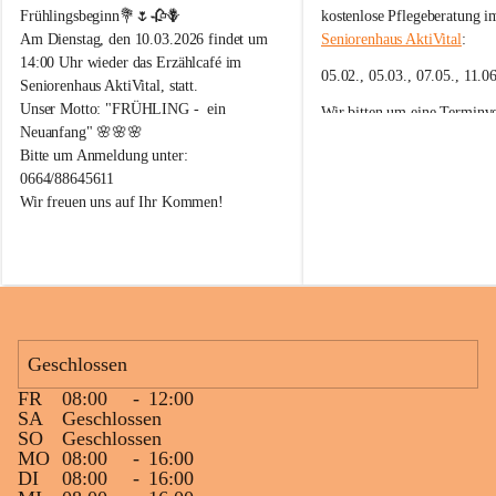
n
n
Frühlingsbeginn💐🌷🥀🪻
kostenlose Pflegeberatung i
i
i
Am Dienstag, den 10.03.2026 findet um 
Seniorenhaus AktiVital
:
o
o
14:00 Uhr wieder das Erzählcafé im 
r
r
05.02., 05.03., 07.05., 11.0
Seniorenhaus AktiVital, statt.
e
e
Unser Motto: "FRÜHLING -  ein 
n
n
Wir bitten um eine Terminv
A
A
Neuanfang" 🌸🌸🌸
unter 0664/88645611.
k
k
Bitte um Anmeldung unter: 
t
t
0664/88645611
i
i
Wir freuen uns auf Ihr Kommen!
V
V
i
i
t
t
a
a
l
l
R
R
e
e
i
i
Geschlossen
c
c
h
h
FR
08:00
-
12:00
e
e
SA
Geschlossen
n
n
SO
Geschlossen
a
a
MO
08:00
-
16:00
u
u
DI
08:00
-
16:00
a
a