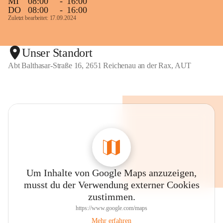
MI
08:00
-
16:00
n
n
DO
08:00
-
16:00
d
d
Zuletzt bearbeitet: 17.09.2024
e
e
r
r
R
R
Unser Standort
a
a
x
x
Abt Balthasar-Straße 16, 2651 Reichenau an der Rax, AUT
Um Inhalte von Google Maps anzuzeigen,
musst du der Verwendung externer Cookies
zustimmen.
https://www.google.com/maps
Mehr erfahren