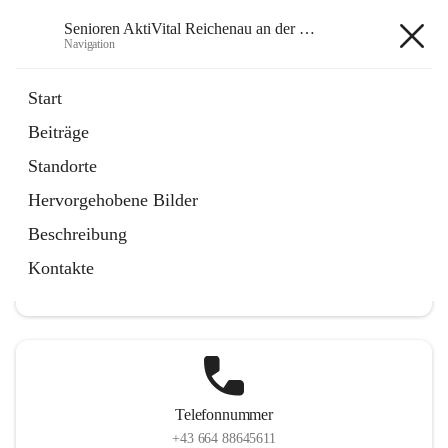
Senioren AktiVital Reichenau an der Rax
Navigation
Senioren AktiVital Reichenau an
Start
der Rax
Beiträge
Standorte
Hervorgehobene Bilder
Hauptadresse
Beschreibung
Abt Balthasar-Straße 16, 2651 Reichenau an der Rax, AUT
Kontakte
Auf Karte ansehen
Telefonnummer
+43 664 88645611