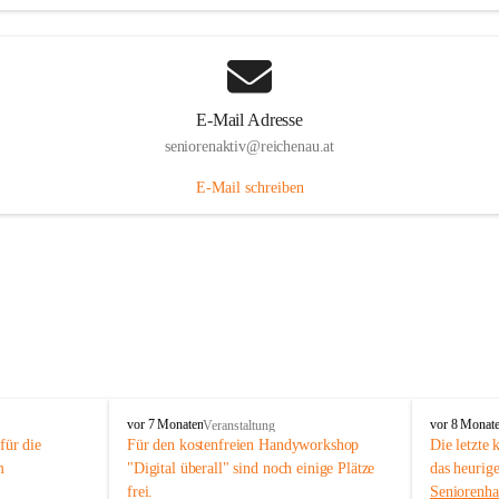
E-Mail Adresse
seniorenaktiv@reichenau.at
E-Mail schreiben
S
S
vor 7 Monaten
vor 8 Monat
Veranstaltung
e
e
ür die 
Für den kostenfreien Handyworkshop 
Die letzte 
n
n
m 
"Digital überall" sind noch einige Plätze 
das heurig
i
i
frei.
Seniorenha