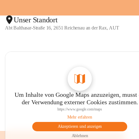
e
e
r
r
R
R
Unser Standort
a
a
x
x
Abt Balthasar-Straße 16, 2651 Reichenau an der Rax, AUT
Um Inhalte von Google Maps anzuzeigen, musst
der Verwendung externer Cookies zustimmen.
https://www.google.com/maps
Mehr erfahren
Akzeptieren und anzeigen
Ablehnen