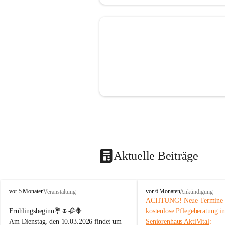
Aktuelle Beiträge
S
S
vor 5 Monaten
vor 6 Monaten
Veranstaltung
Ankündigung
e
e
ACHTUNG! Neue Termine f
n
n
Frühlingsbeginn💐🌷🥀🪻
kostenlose Pflegeberatung i
i
i
Am Dienstag, den 10.03.2026 findet um 
Seniorenhaus AktiVital
: