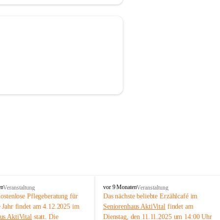
S
en
vor 9 Monaten
Veranstaltung
Veranstaltung
e
kostenlose Pflegeberatung für 
Das nächste beliebte Erzählcafé im 
n
e Jahr findet am 4.12.2025 im 
Seniorenhaus AktiVital
 findet am 
i
us AktiVital
 statt. Die 
Dienstag, den 11.11.2025 um 14:00 Uhr 