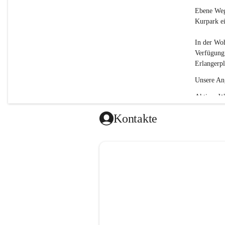
Ebene Wege
Kurpark ei
In der Wo
Verfügung.
Erlangerpl
Unsere An
Aktiver W
Gedächtnis
Kontakte
Sesselgym
Walkingru
Fitness fü
Gemeinsam
Kaffee & 
Basteln
Spielenac
Gemeinsam
Externe A