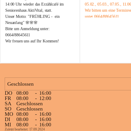
o
o
14:00 Uhr wieder das Erzählcafé im 
05.02., 05.03., 07.05., 11.0
r
r
Seniorenhaus AktiVital, statt.
Wir bitten um eine Terminv
e
e
Unser Motto: "FRÜHLING -  ein 
unter 0664/88645611.
n
n
A
A
Neuanfang" 🌸🌸🌸
k
k
Bitte um Anmeldung unter: 
t
t
0664/88645611
i
i
Wir freuen uns auf Ihr Kommen!
V
V
i
i
t
t
a
a
l
l
R
R
e
e
i
i
Geschlossen
c
c
h
h
DO
08:00
-
16:00
e
e
FR
08:00
-
12:00
n
n
SA
Geschlossen
a
a
SO
Geschlossen
u
u
MO
08:00
-
16:00
a
a
DI
08:00
-
16:00
n
n
MI
08:00
-
16:00
d
d
Zuletzt bearbeitet: 17.09.2024