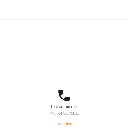
nioren AktiVital Reichenau an der 
Hauptadresse
Abt Balthasar-Straße 16, 2651 Reichenau an der Rax, AUT
Auf Karte ansehen
Telefonnummer
+43 664 88645611
Anrufen