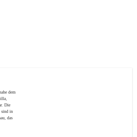
+2
 nahe dem 
lla, 
r. Die 
sind in 
au, das 