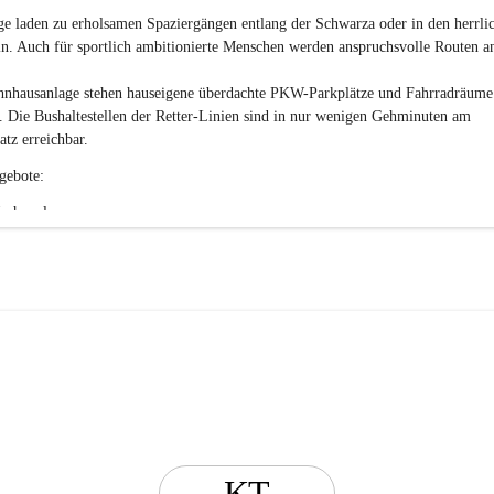
 laden zu erholsamen Spaziergängen entlang der Schwarza oder in den herrli
n. Auch für sportlich ambitionierte Menschen werden anspruchsvolle Routen a
hnhausanlage stehen hauseigene überdachte PKW-Parkplätze und Fahrradräume
 Die Bushaltestellen der Retter-Linien sind in nur wenigen Gehminuten am 
atz erreichbar.
gebote:
ochenplan:
training
nastik
nde
r Senioren
es Frühstück
Kuchen
hmittage
es Singen
ngebote:
KT