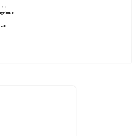
chen 
ngeboten.
 zur 