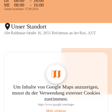
DI
08:00
-
16:00
n
n
MI
08:00
-
16:00
d
d
Zuletzt bearbeitet: 17.09.2024
e
e
r
r
R
R
Unser Standort
a
a
x
x
Abt Balthasar-Straße 16, 2651 Reichenau an der Rax, AUT
Um Inhalte von Google Maps anzuzeigen,
musst du der Verwendung externer Cookies
zustimmen.
https://www.google.com/maps
Mehr erfahren