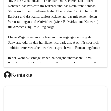
sowie das Gemeindeamt erreichbar. Die Bäckerei-Konditorei 
Nöbauer, das Parkcafé im Kurpark und das Restaurant Schloss-
Stube sind in unmittelbarer Nähe. Ebenso die Pfarrkirche zu Hl. 
Barbara und das Kulturschloss Reichenau, das mit seinen vielen 
Veranstaltungen und Aktivitäten (wie z.B. Märkte und Konzerte) 
für Abwechslung im Alltag sorgt.
Ebene Wege laden zu erholsamen Spaziergängen entlang der 
Schwarza oder in den herrlichen Kurpark ein. Auch für sportlich 
ambitionierte Menschen werden anspruchsvolle Routen angeboten.
In der Wohnhausanlage stehen hauseigene überdachte PKW-
Parkplätze und Fahrradräume zur Verfügung. Die Bushaltestellen 
der Retter-Linien sind in nur wenigen Gehminuten am 
Kontakte
Erlangerplatz erreichbar.
Unsere Angebote:
Aktiver Wochenplan:
Gedächtnistraining
Sesselgymnastik
Walkingrunde
Fitness für Senioren