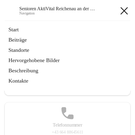
Senioren AktiVital Reichenau an der Rax
Navigation
Senioren AktiVital Reichenau an
Start
der Rax
Beiträge
Standorte
Hervorgehobene Bilder
Hauptadresse
Beschreibung
Abt Balthasar-Straße 16, 2651 Reichenau an der Rax, AUT
Kontakte
Auf Karte ansehen
Telefonnummer
+43 664 88645611