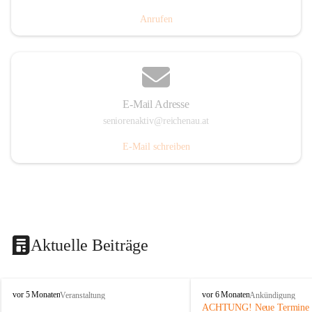
Anrufen
E-Mail Adresse
seniorenaktiv@reichenau.at
E-Mail schreiben
Aktuelle Beiträge
S
S
vor 5 Monaten
vor 6 Monaten
Veranstaltung
Ankündigung
e
e
ACHTUNG! Neue Termine f