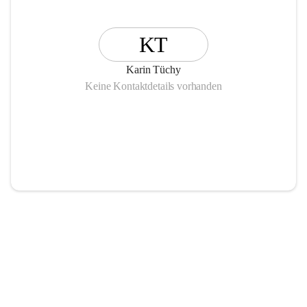
Gemeinsames Frühstück
Kaffee & Kuchen
KT
Basteln
Spielenachmittage
Karin Tüchy
Gemeinsames Singen
Keine Kontaktdetails vorhanden
Externe Angebote:
Fußpflege
Massage
Frisör
Freizeitangebote:
Theaterbesuche
Ausstellungen
Märkte
Museen