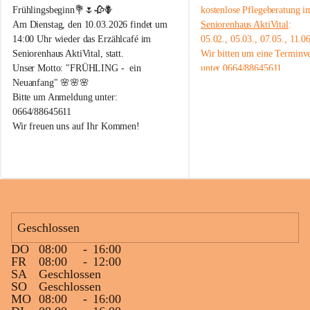
n
n
Frühlingsbeginn💐🌷🥀🪻
kostenlose Pflegeberatung i
i
i
Am Dienstag, den 10.03.2026 findet um 
Seniorenhaus AktiVital
:
o
o
14:00 Uhr wieder das Erzählcafé im 
05.02., 05.03., 07.05., 11.0
r
r
Seniorenhaus AktiVital, statt.
Wir bitten um eine Terminv
e
e
Unser Motto: "FRÜHLING -  ein 
unter 0664/88645611.
n
n
A
A
Neuanfang" 🌸🌸🌸
k
k
Bitte um Anmeldung unter: 
t
t
0664/88645611
i
i
Wir freuen uns auf Ihr Kommen!
V
V
i
i
t
t
a
a
l
l
R
R
e
e
i
i
Geschlossen
c
c
h
h
DO
08:00
-
16:00
e
e
FR
08:00
-
12:00
n
n
SA
Geschlossen
a
a
SO
Geschlossen
u
u
MO
08:00
-
16:00
a
a